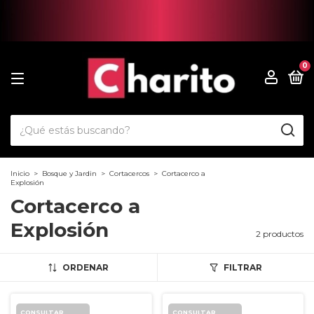
0
Inicio
>
Bosque y Jardin
>
Cortacercos
>
Cortacerco a
Explosión
Cortacerco a
Explosión
2 productos
ORDENAR
FILTRAR