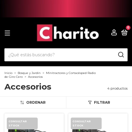
0
Inicio
>
Bosque y Jardin
>
Minitractores y Cortacésped Radio
de Giro Cero
>
Accesorios
Accesorios
4 productos
ORDENAR
FILTRAR