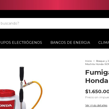
RUPOS ELECTRÓGENOS
BANCOS DE ENERGIA
CLIM
Inicio
>
Bosque y J
Mochila Honda WJ
Fumiga
Honda
$1.650.0
Precio sin impue
Ver más detalles