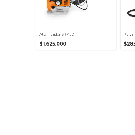
Atomizador SR 450
Pulver
$1.625.000
$283