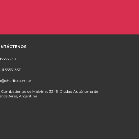
ONTÁCTENOS
153533301
 11 5353-3311
o@charito.com.ar
 Combatientes de Malvinas 3245, Ciudad Autónoma de
nos Aires, Argentina