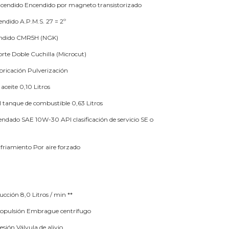
ncendido
Encendido por magneto transistorizado
endido
A.P.M.S. 27 = 2º
ndido
CMR5H (NGK)
orte
Doble Cuchilla (Microcut)
bricación
Pulverización
aceite
0,10 Litros
l tanque de combustible
0,63 Litros
endado
SAE 10W-30 API clasificación de servicio SE o
nfriamiento
Por aire forzado
succión
8,0 Litros / min **
ropulsión
Embrague centrífugo
esión
Válvula de alivio