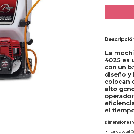
Descripció
La mochi
4025 es u
con un b
diseño y
colocan 
alto gen
operador
eficienci
el tiempo
Dimensiones 
Largo total (