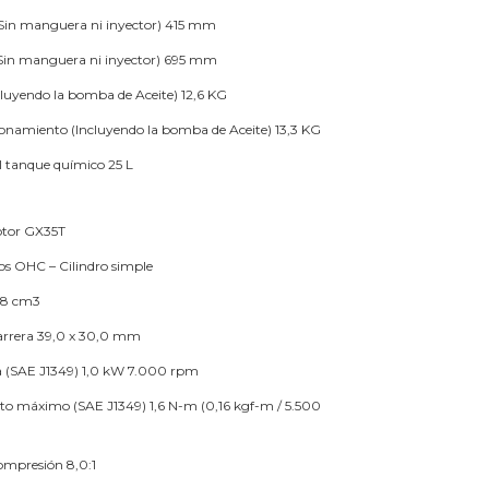
Sin manguera ni inyector)
415 mm
(Sin manguera ni inyector)
695 mm
cluyendo la bomba de Aceite)
12,6 KG
ionamiento (Incluyendo la bomba de Aceite)
13,3 KG
l tanque químico
25 L
tor
GX35T
s OHC – Cilindro simple
,8 cm3
arrera
39,0 x 30,0 mm
 (SAE J1349)
1,0 kW 7.000 rpm
to máximo (SAE J1349)
1,6 N-m (0,16 kgf-m / 5.500
compresión
8,0:1