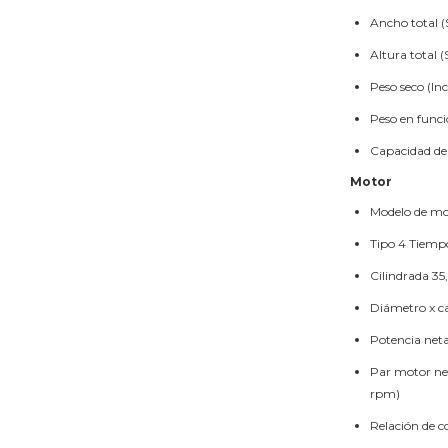
Ancho total (
Altura total 
Peso seco (In
Peso en func
Capacidad de
Motor
Modelo de mo
Tipo
4 Tiempo
Cilindrada
35
Diámetro x c
Potencia neta
Par motor ne
rpm)
Relación de 