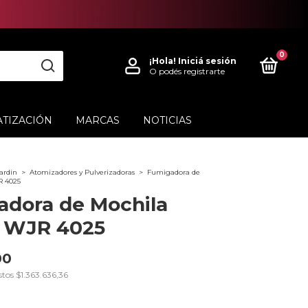
0
¡Hola!
Iniciá sesión
O podés registrarte
ATIZACIÓN
MARCAS
NOTICIAS
ardin
>
Atomizadores y Pulverizadoras
>
Fumigadora de
R 4025
dora de Mochila
 WJR 4025
00
stos
$1.363.636,36