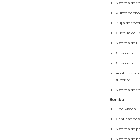
Sistema de e
Punto de enc
Bujía de ence
Cuchilla de C
Sistema de lu
Capacidad de 
Capacidad de
Aceite recom
superior
Sistema de e
Bomba
Tipo
Pistón
Cantidad de 
Sistema de p
Sistema de pr