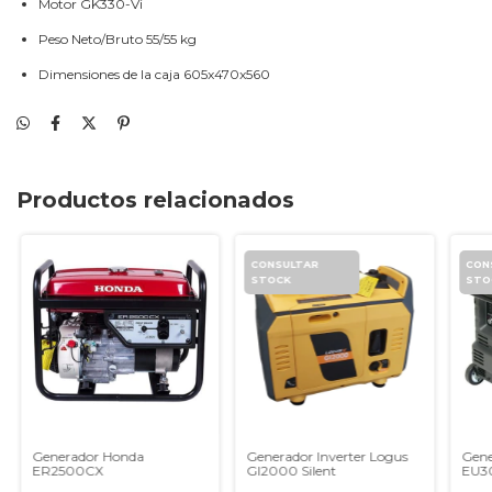
Motor GK330-Vi
Peso Neto/Bruto 55/55 kg
Dimensiones de la caja 605x470x560
Productos relacionados
Generador Honda
Generador Inverter Logus
Gene
ER2500CX
GI2000 Silent
EU30