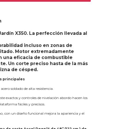
n
Jardín X350. La perfección llevada al
rabilidad incluso en zonas de
mitado. Motor extremadamente
n una eficacia de combustible
te. Un corte preciso hasta de la más
izna de césped.
s principales
acero soldado de alta resistencia.
ste exactos y controles de nivelación abordo hacen los
plataforma fáciles y precisos.
o, con un diseño funcional mejora la apariencia y el
ma de corte Accel Deep™ de 48” (122 cm.) de