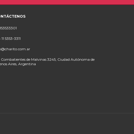
ONTÁCTENOS
153533301
 11 5353-3311
o@charito.com.ar
 Combatientes de Malvinas 3245, Ciudad Autónoma de
nos Aires, Argentina