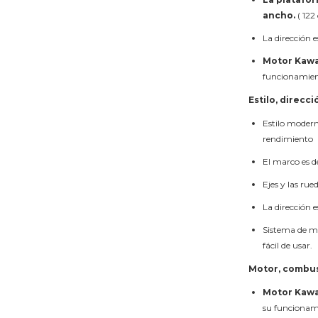
ancho.
( 122
La dirección e
Motor Kawas
funcionamient
Estilo, direcci
Estilo modern
rendimiento
El marco es de
Ejes y las ru
La dirección e
Sistema de mo
fácil de usar.
Motor, combus
Motor Kawas
su funcionami