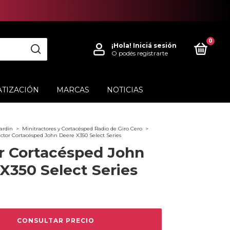
0
¡Hola!
Iniciá sesión
O podés registrarte
ATIZACIÓN
MARCAS
NOTICIAS
ardin
>
Minitractores y Cortacésped Radio de Giro Cero
>
actor Cortacésped John Deere X350 Select Series
r Cortacésped John
X350 Select Series