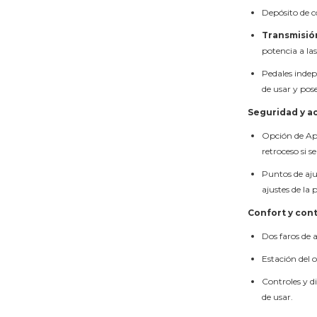
Depósito de c
Transmisió
potencia a la
Pedales indep
de usar y pos
Seguridad y ac
Opción de Apl
retroceso si s
Puntos de aju
ajustes de la 
Confort y con
Dos faros de a
Estación del
Controles y di
de usar.