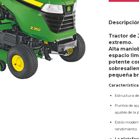
Descripció
Tractor de 
extremo.
Alta maniob
espacio li
potente co
sobresalien
pequeña br
Característica
Estructura de 
Puntos de aju
ajustes de la 
Estilo modern
rendimiento.
La platafor