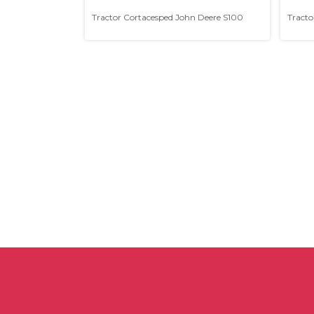
John Deere
Tractor Cortacesped John Deere S100
Tracto