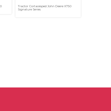
80
Tractor Cortacesped John Deere X750
Cortacesped Rad
Signature Series
EZTrak Z325E