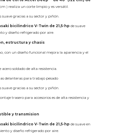
 cm ) realiza un corte limpio y es versátil.
s suave gracias a su sector y piñón.
aki bicilindrico V-Twin de 21,5-hp
de suave
o y diseño refrigerado por aire.
ón, estructura y chasis
o, con un diseño funcional mejora la apariencia y el
 acero soldado de alta resistencia.
edas delanteras para trabajo pesado
s suave gracias a su sector y piñón.
ntaje trasero para accesorios es de alta resistencia y
tible y transmision
aki bicilindrico V-Twin de 21,5-hp
de suave en
ento y diseño refrigerado por aire.