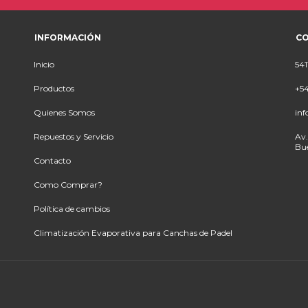
INFORMACIÓN
C
Inicio
541
Productos
+54
Quienes Somos
inf
Repuestos y Servicio
Av.
Bue
Contacto
Como Comprar?
Política de cambios
Climatización Evaporativa para Canchas de Padel