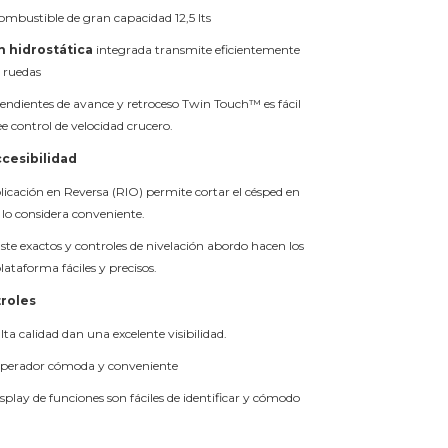
ombustible de gran capacidad 12,5 lts
n hidrostática
integrada transmite eficientemente
s ruedas
endientes de avance y retroceso Twin Touch™ es fácil
ee control de velocidad crucero.
cesibilidad
icación en Reversa (RIO) permite cortar el césped en
e lo considera conveniente.
ste exactos y controles de nivelación abordo hacen los
plataforma fáciles y precisos.
troles
lta calidad dan una excelente visibilidad.
 operador cómoda y conveniente
splay de funciones son fáciles de identificar y cómodo